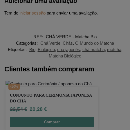
Adicionar uma avaliação
Tem de
iniciar sessão
para enviar uma avaliação.
REF:
CHÁ VERDE - Matcha Bio
Categorias:
Chá Verde
,
Chás
,
O Mundo do Matcha
Etiquetas:
Bio
,
Biológico
,
chá japonés
,
chá matcha
,
matcha
,
Matcha Biológico
Clientes também compraram
-10%
CONJUNTO PARA CERIMÓNIA JAPONESA
DO CHÁ
22,54
€
20,28
€
Comprar