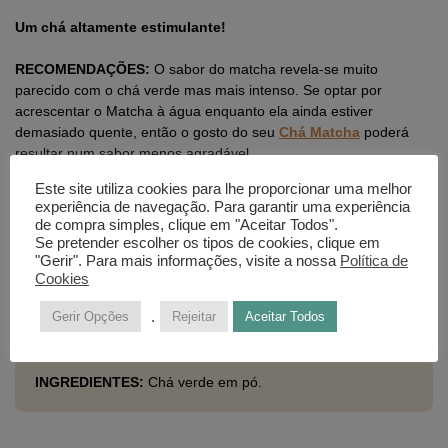
Um chá altamente estimulante!
RECOMENDAÇÕES:
O sabor do matcha revela-se muito
parecido com o chá verde mas mais intenso. Se optar por
acrescentar o Matcha à água enquanto ela ainda estiver
demasiado quente, então o gosto do seu
Chá Matcha
poderá
resultar num sabor menos agradável.
Este site utiliza cookies para lhe proporcionar uma melhor
PREPARAÇÃO:
experiência de navegação. Para garantir uma experiência
1. Despeje o conteúdo de uma saqueta num copo ou
Chawan
.
de compra simples, clique em "Aceitar Todos".
2. Adicione 200ml de água quente a 80ºc.
Se pretender escolher os tipos de cookies, clique em
3. Mexa bem com um
Chasen
até ficar homogéneo e espumoso.
"Gerir". Para mais informações, visite a nossa
Política de
4. E está pronto a servir!
Cookies
.
Gerir Opções
Rejeitar
Aceitar Todos
ORIGEM:
Japão (província de Shizuoka).
INGREDIENTES:
Chá verde em pó.