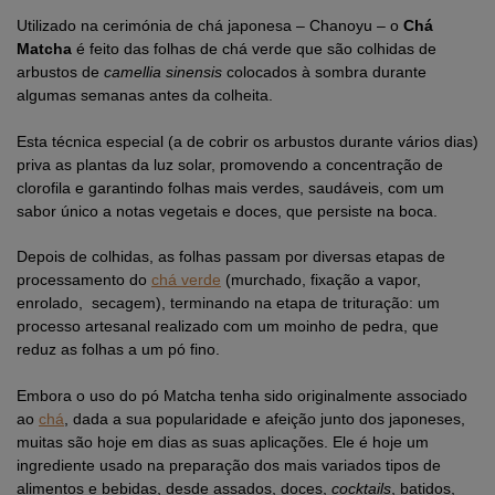
Utilizado na cerimónia de chá japonesa – Chanoyu – o
Chá
Matcha
é feito das folhas de chá verde que são colhidas de
arbustos de
camellia sinensis
colocados à sombra durante
algumas semanas antes da colheita.
Esta técnica especial (a de cobrir os arbustos durante vários dias)
priva as plantas da luz solar, promovendo a concentração de
clorofila e garantindo folhas mais verdes, saudáveis, com um
sabor único a notas vegetais e doces, que persiste na boca.
Depois de colhidas, as folhas passam por diversas etapas de
processamento do
chá verde
(murchado, fixação a vapor,
enrolado, secagem), terminando na etapa de trituração: um
processo artesanal realizado com um moinho de pedra, que
reduz as folhas a um pó fino.
Embora o uso do pó Matcha tenha sido originalmente associado
ao
chá
, dada a sua popularidade e afeição junto dos japoneses,
muitas são hoje em dias as suas aplicações. Ele é hoje um
ingrediente usado na preparação dos mais variados tipos de
alimentos e bebidas, desde assados, doces,
cocktails
, batidos,