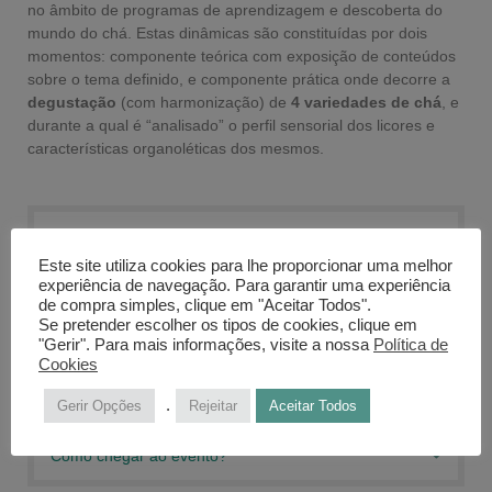
no âmbito de programas de aprendizagem e descoberta do
mundo do chá. Estas dinâmicas são constituídas por dois
momentos: componente teórica com exposição de conteúdos
sobre o tema definido, e componente prática onde decorre a
degustação
(com harmonização) de
4 variedades de chá
, e
durante a qual é “analisado” o perfil sensorial dos licores e
características organoléticas dos mesmos.
Qual o valor do Evento?
Este site utiliza cookies para lhe proporcionar uma melhor
experiência de navegação. Para garantir uma experiência
Posso indicar várias pessoas na mesma inscrição?
de compra simples, clique em "Aceitar Todos".
Se pretender escolher os tipos de cookies, clique em
"Gerir". Para mais informações, visite a nossa
Política de
Quantas pessoas podem participar no evento?
Cookies
Política de Cancelamento do Evento
.
Gerir Opções
Rejeitar
Aceitar Todos
Como chegar ao evento?