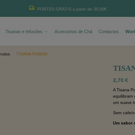
PORTES GRÁTIS a partir de 39,00€
Tisanas e Infusões
Acessórios de Chá
Contactos
Wor
rutos
TISANA POMAR
/
TISA
2,70
€
A Tisana Po
equilibram 
um suave t
Sem cafeína
Um sabor s