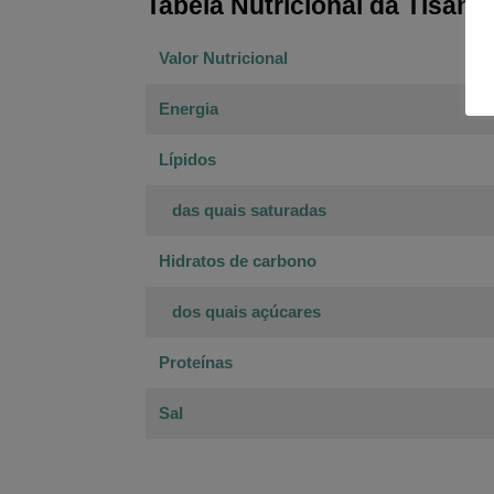
Tabela Nutricional da Tisan
Valor Nutricional
Energia
Lípidos
das quais saturadas
Hidratos de carbono
dos quais açúcares
Proteínas
Sal