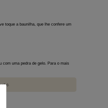
e toque a baunilha, que lhe confere um
 ou com uma pedra de gelo. Para o mais
ação).