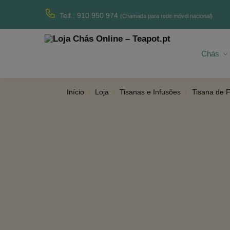
Produtos recentes
Telf.: 910 950 974
(Chamada para rede móvel nacional)
Chás
Início
Loja
Tisanas e Infusões
Tisana de F
/
/
/