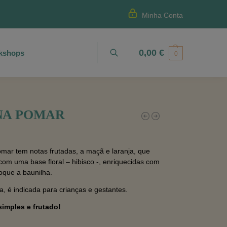
Minha Conta
0,00
€
kshops
Pesquisa
0
NA POMAR
mar tem notas frutadas, a maçã e laranja, que
com uma base floral – hibisco -, enriquecidas com
oque a baunilha.
, é indicada para crianças e gestantes.
imples e frutado!