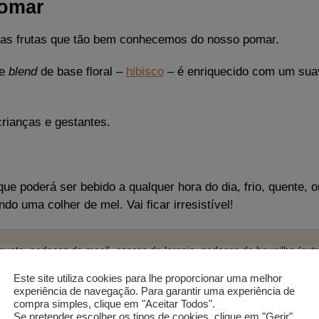
Pomar
das frutas que tão bem conhecemos do nosso pomar.
te
blend
de base floral –
hibisco
– é enriquecido com um suav
crianças e gestantes.
ue poderá ser bebido a qualquer hora do dia, frio, quente,
do uma colher de mel. Vai ficar irresistível!
queta, pedaços de maçã, cascas de laranja, pedaços de baunilha (extr
Este site utiliza cookies para lhe proporcionar uma melhor
experiência de navegação. Para garantir uma experiência de
compra simples, clique em "Aceitar Todos".
Se pretender escolher os tipos de cookies, clique em "Gerir".