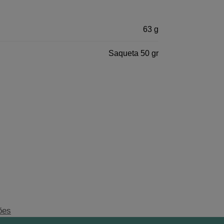
63 g
Saqueta 50 gr
ões