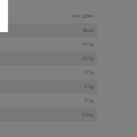
Por 100ml
3kcal
<0.1g
<0.1g
0.7g
0.3g
0.1g
0.01g