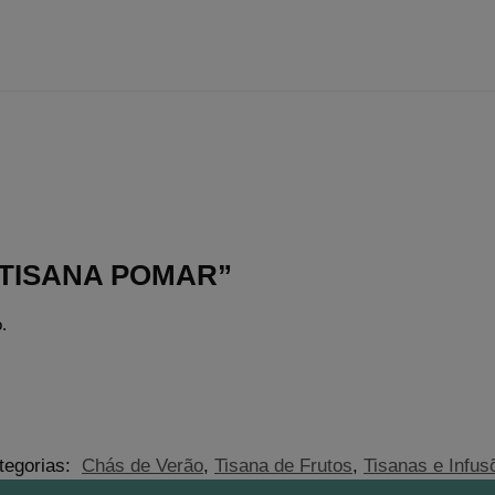
r “TISANA POMAR”
.
tegorias:
Chás de Verão
,
Tisana de Frutos
,
Tisanas e Infus