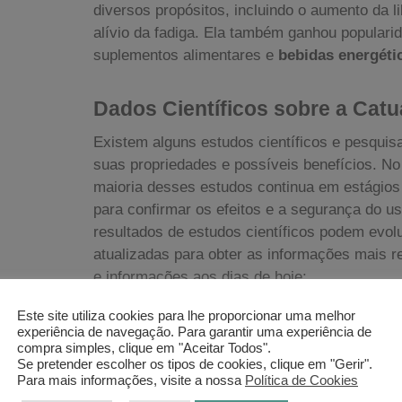
diversos propósitos, incluindo o aumento da l
alívio da fadiga. Ela também ganhou popular
suplementos alimentares e
bebidas energéti
Dados Científicos sobre a Cat
Existem alguns estudos científicos e pesqui
suas propriedades e possíveis benefícios. No
maioria desses estudos continua em estágios 
para confirmar os efeitos e a segurança do u
resultados de estudos científicos podem evolu
atualizadas para obter as informações mais 
e informações aos dias de hoje:
Este site utiliza cookies para lhe proporcionar uma melhor
Propriedades antioxidantes:
Algumas pes
experiência de navegação. Para garantir uma experiência de
propriedades antioxidantes, o que pode aj
compra simples, clique em "Aceitar Todos".
corpo.
Se pretender escolher os tipos de cookies, clique em "Gerir".
Para mais informações, visite a nossa
Política de Cookies
Efeitos no sistema nervoso central:
Estu