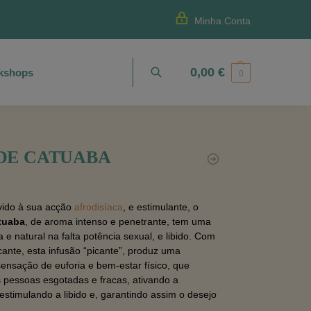
Minha Conta
0,00
€
kshops
Pesquisa
0
DE CATUABA
vido à sua acção
afrodisíaca
, e estimulante, o
tuaba
, de aroma intenso e penetrante, tem uma
a e natural na falta potência sexual, e libido. Com
ficante, esta infusão “picante”, produz uma
ensação de euforia e bem-estar físico, que
s pessoas esgotadas e fracas, ativando a
 estimulando a libido e, garantindo assim o desejo