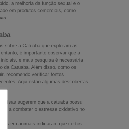
ibido, a melhoria da função sexual e o
idade em produtos comerciais, como
cas.
uaba
sas sobre a Catuaba que exploram as
 entanto, é importante observar que a
iniciais, e mais pesquisa é necessária
so da Catuaba. Além disso, como os
ir, recomendo verificar fontes
recentes. Aqui estão algumas descobertas
quisas sugerem que a catuaba possui
udar a combater o estresse oxidativo no
dos em animais indicaram que certos