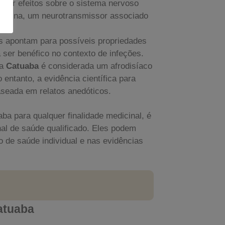
ter efeitos sobre o sistema nervoso
opamina, um neurotransmissor associado
s apontam para possíveis propriedades
 ser benéfico no contexto de infeções.
 a
Catuaba
é considerada um afrodisíaco
entanto, a evidência científica para
aseada em relatos anedóticos.
ba para qualquer finalidade medicinal, é
al de saúde qualificado. Eles podem
 de saúde individual e nas evidências
atuaba