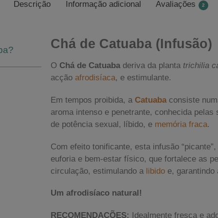
Descrição
Informação adicional
Avaliações
2
Chá de Catuaba (Infusão)
ba?
O
Chá de Catuaba
deriva da planta
trichilia 
acção
afrodisíaca
, e estimulante.
Em tempos proibida, a
Catuaba
consiste numa
aroma intenso e penetrante, conhecida pelas 
de potência sexual, líbido, e
memória fraca
.
Com efeito tonificante, esta infusão “picante
euforia e bem-estar físico, que fortalece as 
circulação, estimulando a
libido
e, garantindo 
Um afrodisíaco natural!
RECOMENDAÇÕES:
Idealmente fresca e ad