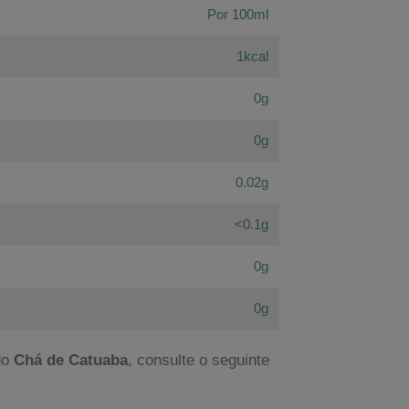
Por 100ml
1kcal
0g
0g
0.02g
<0.1g
0g
0g
do
Chá de Catuaba
, consulte o seguinte