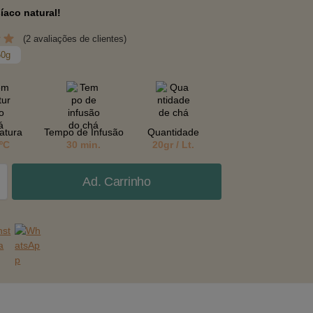
íaco natural!
(
2
avaliações de clientes)
50g
atura
Tempo de Infusão
Quantidade
ºC
30 min.
20gr / Lt.
Ad. Carrinho