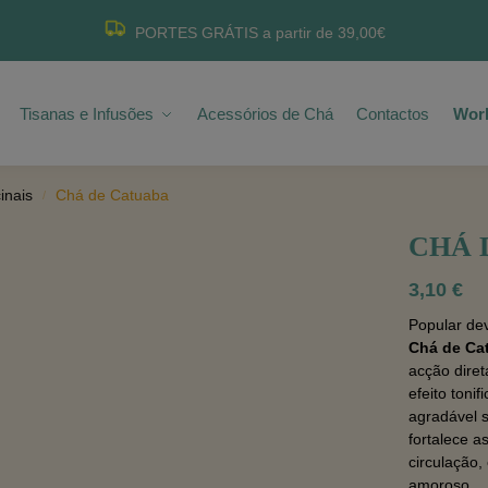
PORTES GRÁTIS a partir de 39,00€
Tisanas e Infusões
Acessórios de Chá
Contactos
Wor
inais
Chá de Catuaba
/
CHÁ 
3,10
€
Popular de
Chá de Ca
acção diret
efeito toni
agradável s
fortalece a
circulação,
amoroso.