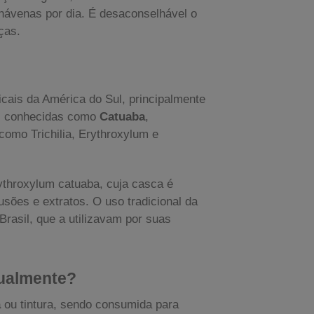
hávenas por dia. É desaconselhável o
ças.
icais da América do Sul, principalmente
es conhecidas como
Catuaba
,
como Trichilia, Erythroxylum e
ythroxylum catuaba, cuja casca é
usões e extratos. O uso tradicional da
rasil, que a utilizavam por suas
ualmente?
á
ou tintura, sendo consumida para