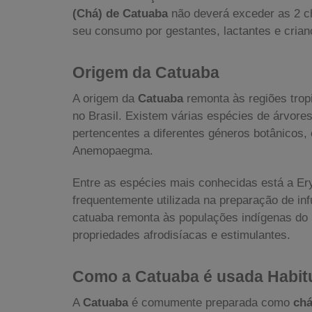
(Chá) de Catuaba
não deverá exceder as 2 c
seu consumo por gestantes, lactantes e crian
Origem da Catuaba
A origem da
Catuaba
remonta às regiões trop
no Brasil. Existem várias espécies de árvor
pertencentes a diferentes géneros botânicos, 
Anemopaegma.
Entre as espécies mais conhecidas está a Er
frequentemente utilizada na preparação de inf
catuaba remonta às populações indígenas do B
propriedades afrodisíacas e estimulantes.
Como a Catuaba é usada Habit
A
Catuaba
é comumente preparada como
ch