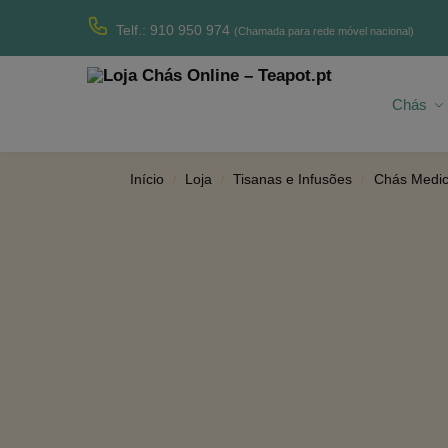
Produtos recentes
Telf.: 910 950 974
(Chamada para rede móvel nacional)
Chás
Início
Loja
Tisanas e Infusões
Chás Medic
/
/
/