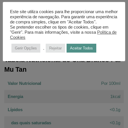
RECOMENDAÇÕES:
Considerando o seu baixo teor de cafeína,
Este site utiliza cookies para lhe proporcionar uma melhor
o Chá Pai Mu Tan uma escolha em qualquer momento do dia.
experiência de navegação. Para garantir uma experiência
de compra simples, clique em "Aceitar Todos".
Se pretender escolher os tipos de cookies, clique em
INGREDIENTES:
Chá branco.
"Gerir". Para mais informações, visite a nossa
Política de
Cookies
.
Gerir Opções
Rejeitar
Aceitar Todos
Tabela Nutricional do Chá Branco Pai
Mu Tan
Valor Nutricional
Por 100ml
Energia
1kcal
Lípidos
<0.1g
das quais saturadas
<0.1g