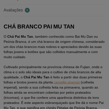
Avaliações
0
CHÁ BRANCO PAI MU TAN
O
Chá Pai Mu Tan
, também conhecido como Bai Mu Dan ou
Peónia Branca, é um chá branco de origem chinesa, considerado
um dos chás brancos mais nobres e apreciados devido às suas
folhas jovens e botões que são colhidos manualmente e com
muito cuidado.
Cultivado principalmente na província chinesa de Fujian, onde o
clima e o solo são ideais para o cultivo de chás brancos de alta
qualidade, o
Chá Pai Mu Tan
é feito a partir das duas primeiras
folhas e brotos jovens da planta
camellia sinensis
(colheita
imperial), sendo a sua colheita feita na primavera, quando as
folhas ainda se encontram cobertas por pelos prateados
(tricomas), o que lhe confere uma aparência distintiva de tons
prateados. É este aspecto esbranquiçado que lhe dá o nome Pai
Mu Tan, e que significa em chinês Pétalas de Peónia Branca.