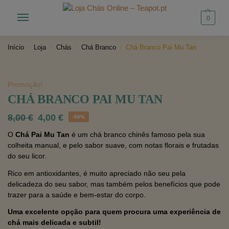
0
Início
Loja
Chás
Chá Branco
Chá Branco Pai Mu Tan
/
/
/
/
Promoção!
CHÁ BRANCO PAI MU TAN
8,00
€
4,00
€
-50%
O
Chá Pai Mu Tan
é um chá branco chinês famoso pela sua
colheita manual, e pelo sabor suave, com notas florais e frutadas
do seu licor.
Rico em antioxidantes, é muito apreciado não seu pela
delicadeza do seu sabor, mas também pelos benefícios que pode
trazer para a saúde e bem-estar do corpo.
Uma excelente opção para quem procura uma experiência de
chá mais delicada e subtil!