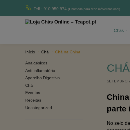
Produtos recentes
Telf.: 910 950 974
(Chamada para rede móvel nacional)
Chás
Início
Chá
Chá na China
/
/
Analgésicos
CHÁ
Anti-inflamatório
Aparelho Digestivo
SETEMBRO 7
Chá
Eventos
China
Receitas
parte 
Uncategorized
No seio da