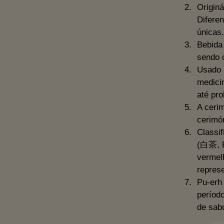
Origin
Diferen
únicas.
Bebida
sendo 
Usado 
medici
até pro
A ceri
cerimó
Classif
(白茶, B
vermel
repres
Pu-erh
períod
de sab