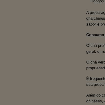
longos
A prepara
chá chinês
sabor e pr
Consumo 
O chá pref
geral, o m
O chá verd
propriedad
É frequent
sua prepar
Além do ch
chineses, 