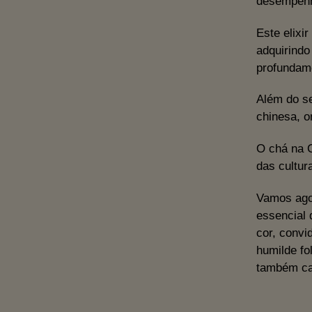
desempenh
Este elixi
adquirindo
profundame
Além do se
chinesa, o
O chá na C
das cultur
Vamos agor
essencial 
cor, convi
humilde fo
também ca