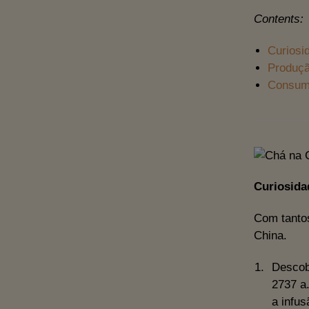
Contents:
Curiosi
Produçã
Consum
Curiosida
Com tantos
China.
Descob
2737 a.
a infus