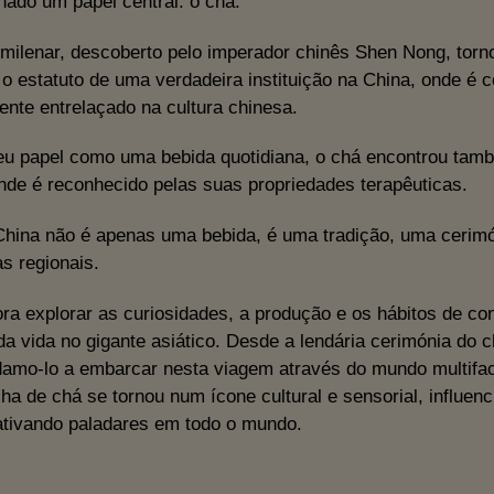
ado um papel central: o chá.
r milenar, descoberto pelo imperador chinês Shen Nong, tor
 o estatuto de uma verdadeira instituição na China, onde é 
nte entrelaçado na cultura chinesa.
u papel como uma bebida quotidiana, o chá encontrou tamb
nde é reconhecido pelas suas propriedades terapêuticas.
hina não é apenas uma bebida, é uma tradição, uma cerimó
as regionais.
a explorar as curiosidades, a produção e os hábitos de c
da vida no gigante asiático. Desde a lendária cerimónia do 
damo-lo a embarcar nesta viagem através do mundo multifac
lha de chá se tornou num ícone cultural e sensorial, influ
tivando paladares em todo o mundo.