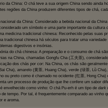
ário da China: O chá teve a sua origem China sendo ainda h
tes regiões da China produzem diferentes tipos de chá, cad
 nacional da China: Considerado a bebida nacional da Chin
considerado um símbolo e uma parte importante da cultura 
na medicina tradicional chinesa: Reconhecido pelas suas pr
na tradicional chinesa há séculos para tratar uma variedad
blemas digestivos e insónias.
mónia do chá chinesa: A preparação e o consumo de chá são
nias na China, chamadas Gongfu Cha (工夫茶), considerados 
icação dos chás por cor: Na China, os chás são geralmente 
ai Cha), amarelo (黄茶, Huang Cha), verde (绿茶, Lǜ Cha),
ho ou preto como é chamado no ocidente (红茶, Hong Cha) e
enta um processo de produção que lhe confere um sabor dife
 é envelhecido como vinho: O chá Pu-erh é um tipo de
dark 
o de tempo. Por tal, é frequentemente comparado ao vinho 
or e aroma.