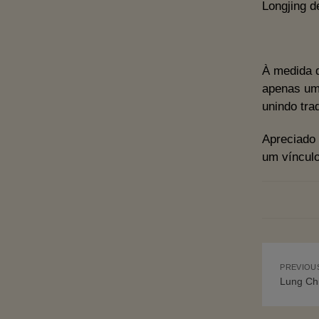
Longjing d
À medida 
apenas uma
unindo tra
Apreciado 
um vínculo
PREVIOUS
Lung Chi